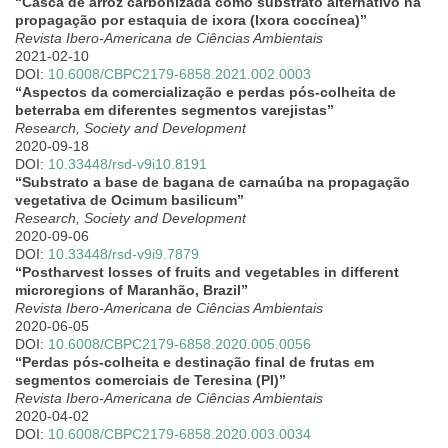
“Casca de arroz carbonizada como substrato alternativo na
propagação por estaquia de ixora (Ixora coccínea)”
Revista Ibero-Americana de Ciências Ambientais
2021-02-10
DOI:
10.6008/CBPC2179-6858.2021.002.0003
“Aspectos da comercialização e perdas pós-colheita de
beterraba em diferentes segmentos varejistas”
Research, Society and Development
2020-09-18
DOI:
10.33448/rsd-v9i10.8191
“Substrato a base de bagana de carnaúba na propagação
vegetativa de Ocimum basilicum”
Research, Society and Development
2020-09-06
DOI:
10.33448/rsd-v9i9.7879
“Postharvest losses of fruits and vegetables in different
microregions of Maranhão, Brazil”
Revista Ibero-Americana de Ciências Ambientais
2020-06-05
DOI:
10.6008/CBPC2179-6858.2020.005.0056
“Perdas pós-colheita e destinação final de frutas em
segmentos comerciais de Teresina (PI)”
Revista Ibero-Americana de Ciências Ambientais
2020-04-02
DOI:
10.6008/CBPC2179-6858.2020.003.0034