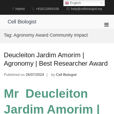
Skip
English
to
Hybird
+918110004106
help@cellbiologist.org
content
Cell Biologist
Pri
Men
Tag:
Agronomy Award Community Impact
for
Mobi
Deucleiton Jardim Amorim |
Agronomy | Best Researcher Award
Published on
26/07/2024
by
Cell Biologist
Mr Deucleiton
Jardim Amorim |