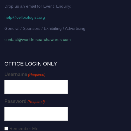
Drop us an email for Event Enquiry:
help@cellbiologist.org
General / Sponsors / Exhibiting / Advertising:
contact@worldresearchawards.com
OFFICE LOGIN ONLY
Username
(Required)
Password
(Required)
Remember Me