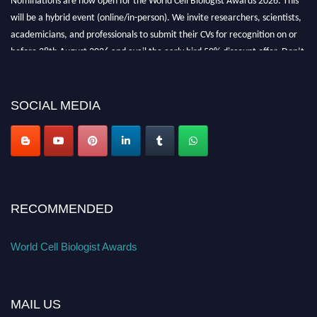
will be a hybrid event (online/in-person). We invite researchers, scientists,
academicians, and professionals to submit their CVs for recognition on or
before 28th August 2026 and avail the early bird 50% discount offer. Don’t
miss this chance to showcase your work on a global platform. Apply now at
cellbiologist.org
SOCIAL MEDIA
RECOMMENDED
World Cell Biologist Awards
MAIL US