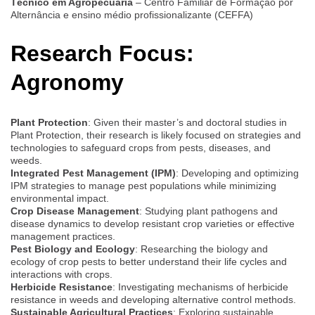
Técnico em Agropecuária
– Centro Familiar de Formação por
Alternância e ensino médio profissionalizante (CEFFA)
Research Focus:
Agronomy
Plant Protection
: Given their master’s and doctoral studies in
Plant Protection, their research is likely focused on strategies and
technologies to safeguard crops from pests, diseases, and
weeds.
Integrated Pest Management (IPM)
: Developing and optimizing
IPM strategies to manage pest populations while minimizing
environmental impact.
Crop Disease Management
: Studying plant pathogens and
disease dynamics to develop resistant crop varieties or effective
management practices.
Pest Biology and Ecology
: Researching the biology and
ecology of crop pests to better understand their life cycles and
interactions with crops.
Herbicide Resistance
: Investigating mechanisms of herbicide
resistance in weeds and developing alternative control methods.
Sustainable Agricultural Practices
: Exploring sustainable