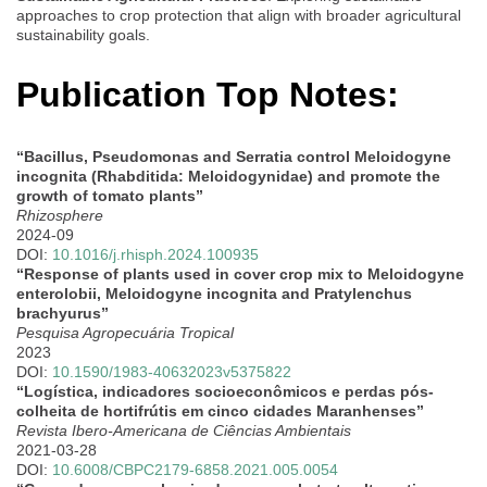
approaches to crop protection that align with broader agricultural
sustainability goals.
Publication Top Notes:
“Bacillus, Pseudomonas and Serratia control Meloidogyne
incognita (Rhabditida: Meloidogynidae) and promote the
growth of tomato plants”
Rhizosphere
2024-09
DOI:
10.1016/j.rhisph.2024.100935
“Response of plants used in cover crop mix to Meloidogyne
enterolobii, Meloidogyne incognita and Pratylenchus
brachyurus”
Pesquisa Agropecuária Tropical
2023
DOI:
10.1590/1983-40632023v5375822
“Logística, indicadores socioeconômicos e perdas pós-
colheita de hortifrútis em cinco cidades Maranhenses”
Revista Ibero-Americana de Ciências Ambientais
2021-03-28
DOI:
10.6008/CBPC2179-6858.2021.005.0054